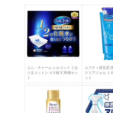
ユニ・チャーム シルコット うる
エフティ資生堂 
うるコットン ４０枚 X 36個セッ
クリアジェル １６
ト
ット