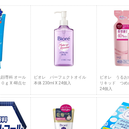
洗顔専科 オール
ビオレ パーフェクトオイル
ビオレ うるお
０ｇ X 48点セ
本体 230ml X 24個入
リキッド つめかえ
24個入