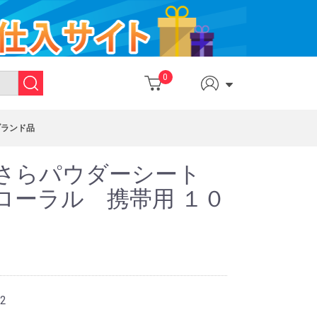
0
ブランド品
らさらパウダーシート
ローラル 携帯用 １０
2