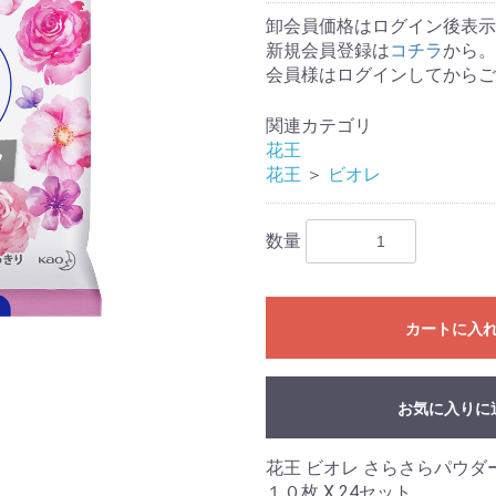
卸会員価格はログイン後表示
新規会員登録は
コチラ
から。
会員様はログインしてからご
関連カテゴリ
花王
花王
＞
ビオレ
数量
カートに入
お気に入りに
花王 ビオレ さらさらパウダ
１０枚 X 24セット