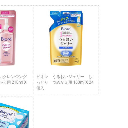
いクレンジング
ビオレ うるおいジェリー し
用 210ml X
っとり つめかえ用 160ml X 24
個入