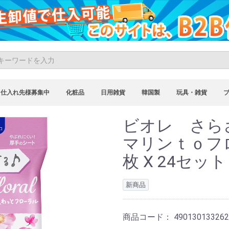
仕入れ先様募集中
化粧品
日用雑貨
韓国製
玩具・雑貨
ビオレ さ
マリンｔｏフ
枚 X 24セット
新商品
商品コード：
490130133262