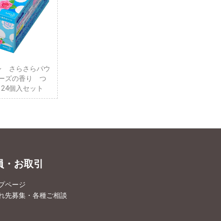
レ さらさらパウ
ーズの香り つ
X 24個入セット
員・お取引
プページ
れ先募集・各種ご相談