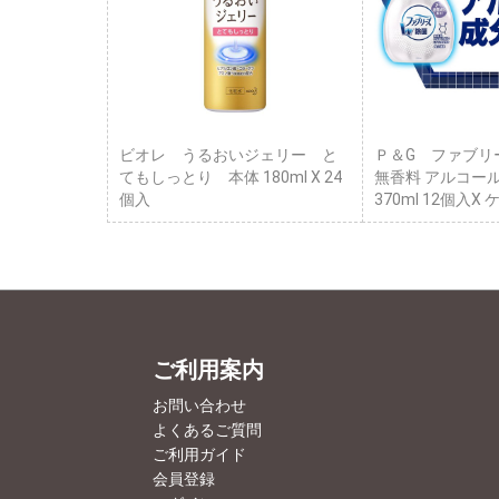
ビオレ うるおいジェリー と
Ｐ＆G ファブリ
てもしっとり 本体 180ml X 24
無香料 アルコー
個入
370ml 12個入X
ご利用案内
お問い合わせ
よくあるご質問
ご利用ガイド
会員登録