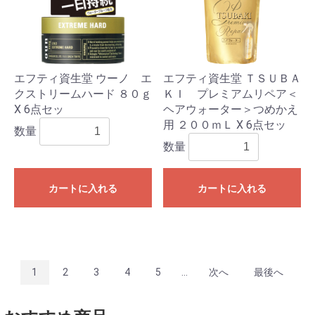
エフティ資生堂 ウーノ エ
エフティ資生堂 ＴＳＵＢＡ
クストリームハード ８０ｇ
ＫＩ プレミアムリペア＜
X 6点セッ
ヘアウォーター＞つめかえ
用 ２００ｍＬ X 6点セッ
数量
数量
カートに入れる
カートに入れる
1
2
3
4
5
...
次へ
最後へ