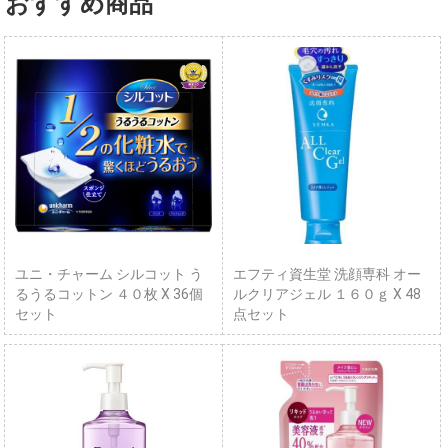
おすすめ商品
ユニ・チャーム シルコット う
エフティ資生堂 洗顔専科 オー
るうるコットン ４０枚 X 36個
ルクリアジェル １６０ｇ X 48
セット
点セット