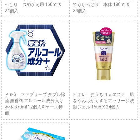
っとり つめかえ用 160ml X
てもしっとり 本体 180ml X
24個入
24個入
Ｐ＆G ファブリーズ ダブル除
ビオレ おうちｄｅエステ 肌
菌 無香料 アルコール成分入り
をやわらかくするマッサージ洗
本体 370ml 12個入X ケース特
顔ジェル 150g X 24個入
価