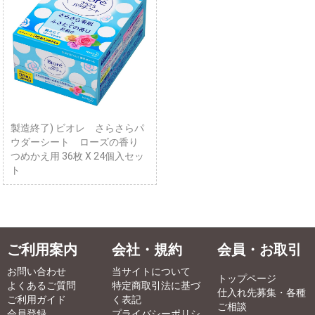
製造終了) ビオレ さらさらパ
ウダーシート ローズの香り
つめかえ用 36枚 X 24個入セッ
ト
ご利用案内
会社・規約
会員・お取引
お問い合わせ
当サイトについて
トップページ
よくあるご質問
特定商取引法に基づ
仕入れ先募集・各種
ご利用ガイド
く表記
ご相談
会員登録
プライバシーポリシ