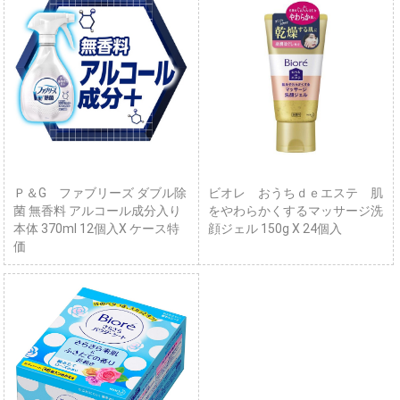
Ｐ＆G ファブリーズ ダブル除
ビオレ おうちｄｅエステ 肌
菌 無香料 アルコール成分入り
をやわらかくするマッサージ洗
本体 370ml 12個入X ケース特
顔ジェル 150g X 24個入
価