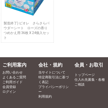
製造終了) ビオレ さらさらパ
ウダーシート ローズの香り
つめかえ用 36枚 X 24個入セッ
ト
ご利用案内
会社・規約
会員・お取引
お問い合わせ
当サイトについて
トップページ
よくあるご質問
特定商取引法に基づ
仕入れ先募集・各種
ご利用ガイド
く表記
ご相談
会員登録
プライバシーポリシ
ログイン
ー
利用規約