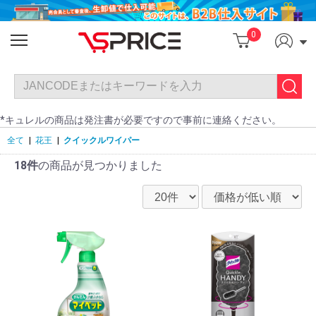
0
*キュレルの商品は発注書が必要ですので事前に連絡ください。
全て
|
花王
|
クイックルワイパー
18件
の商品が見つかりました