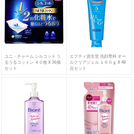
ユニ・チャーム シルコット う
エフティ資生堂 洗顔専科 オー
るうるコットン ４０枚 X 36個
ルクリアジェル １６０ｇ X 48
セット
点セット