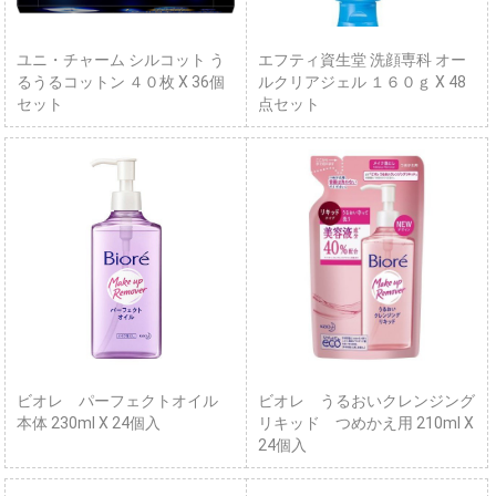
ユニ・チャーム シルコット う
エフティ資生堂 洗顔専科 オー
るうるコットン ４０枚 X 36個
ルクリアジェル １６０ｇ X 48
セット
点セット
ビオレ パーフェクトオイル
ビオレ うるおいクレンジング
本体 230ml X 24個入
リキッド つめかえ用 210ml X
24個入