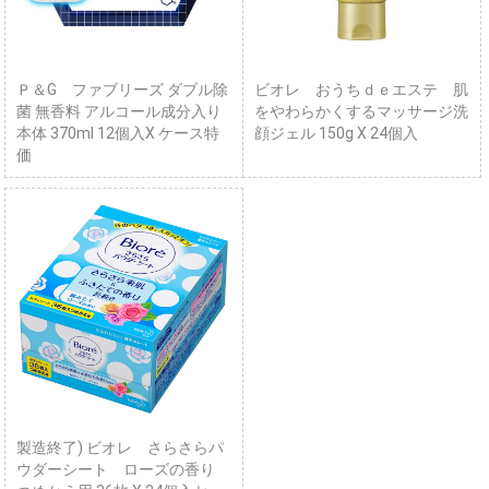
Ｐ＆G ファブリーズ ダブル除
ビオレ おうちｄｅエステ 肌
菌 無香料 アルコール成分入り
をやわらかくするマッサージ洗
本体 370ml 12個入X ケース特
顔ジェル 150g X 24個入
価
製造終了) ビオレ さらさらパ
ウダーシート ローズの香り