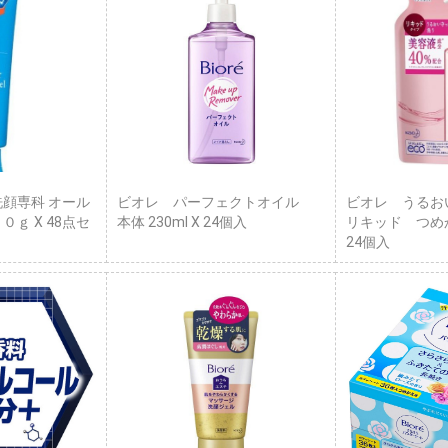
洗顔専科 オール
ビオレ パーフェクトオイル
ビオレ うるお
０ｇ X 48点セ
本体 230ml X 24個入
リキッド つめかえ
24個入