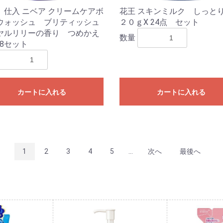
 仕入 ニベア クリームケアボ
花王 スキンミルク しっと
ウォッシュ ブリティッシュ
２０ｇX 24点 セット
ヤルリリーの香り つめかえ
数量
18セット
カートに入れる
カートに入れる
1
2
3
4
5
...
次へ
最後へ