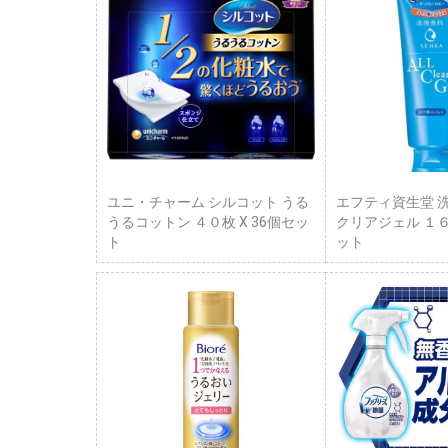
ユニ・チャーム シルコット うる
エフティ資生堂 
うるコットン ４０枚 X 36個セッ
クリアジェル １６
ト
ット