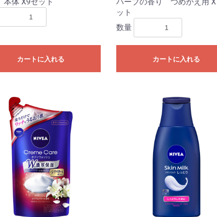
 本体 X9セット
ハーブの香り つめかえ用 X
ット
数量
カートに入れる
カートに入れる