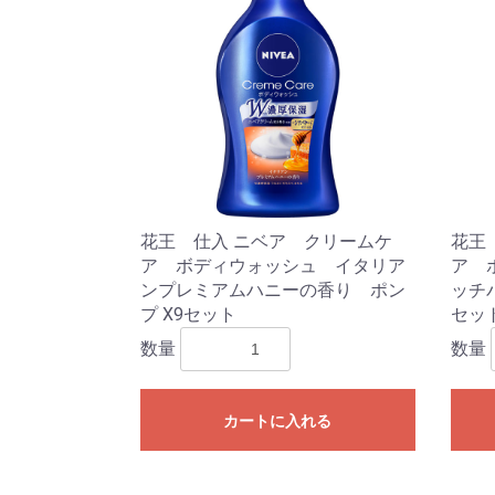
花王 仕入 ニベア クリームケ
花王
ア ボディウォッシュ イタリア
ア 
ンプレミアムハニーの香り ポン
ッチ
プ X9セット
セッ
数量
数量
カートに入れる