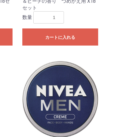
18セ
＆ピーチの香り つめかえ用 X18
セット
数量
カートに入れる