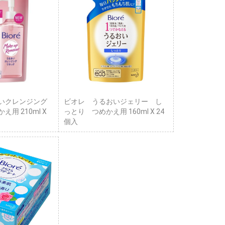
いクレンジング
ビオレ うるおいジェリー し
用 210ml X
っとり つめかえ用 160ml X 24
個入