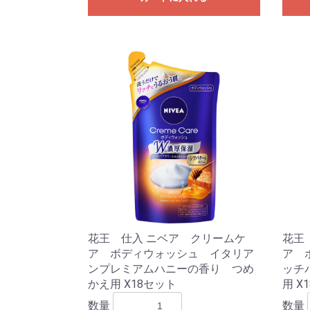
花王 仕入 ニベア クリームケ
花王
ア ボディウォッシュ イタリア
ア 
ンプレミアムハニーの香り つめ
ッチ
かえ用 X18セット
用 X
数量
数量