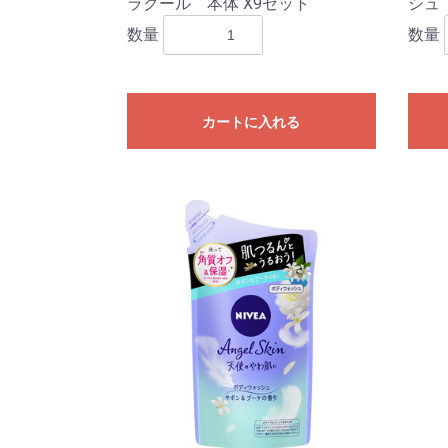
ラクール 本体 X9セット
シュ
数量
数量
カートに入れる