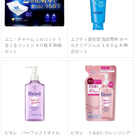
ユニ・チャーム シルコット う
エフティ資生堂 洗顔専科 オー
るうるコットン ４０枚 X 36個
ルクリアジェル １６０ｇ X 48
セット
点セット
ビオレ パーフェクトオイル
ビオレ うるおいクレンジング