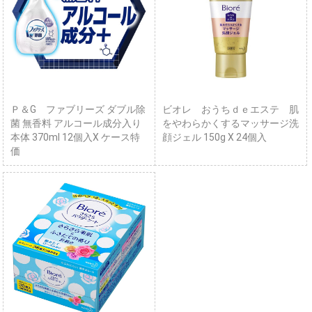
Ｐ＆G ファブリーズ ダブル除
ビオレ おうちｄｅエステ 肌
菌 無香料 アルコール成分入り
をやわらかくするマッサージ洗
本体 370ml 12個入X ケース特
顔ジェル 150g X 24個入
価