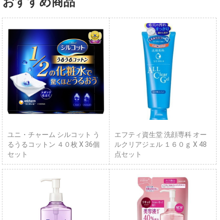
おすすめ商品
ユニ・チャーム シルコット う
エフティ資生堂 洗顔専科 オー
るうるコットン ４０枚 X 36個
ルクリアジェル １６０ｇ X 48
セット
点セット