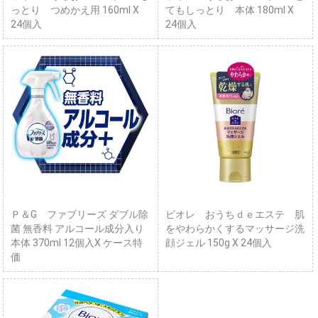
っとり つめかえ用 160ml X
てもしっとり 本体 180ml X
24個入
24個入
Ｐ＆G ファブリーズ ダブル除
ビオレ おうちｄｅエステ 肌
菌 無香料 アルコール成分入り
をやわらかくするマッサージ洗
本体 370ml 12個入X ケース特
顔ジェル 150g X 24個入
価