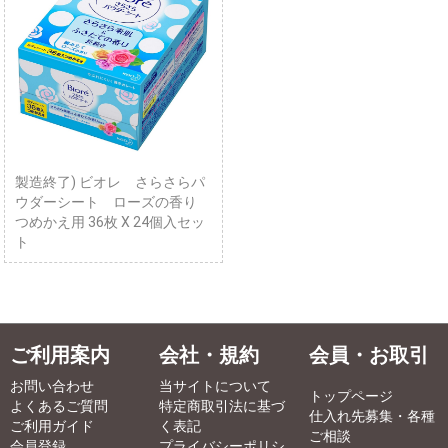
製造終了) ビオレ さらさらパ
ウダーシート ローズの香り
つめかえ用 36枚 X 24個入セッ
ト
ご利用案内
会社・規約
会員・お取引
お問い合わせ
当サイトについて
トップページ
よくあるご質問
特定商取引法に基づ
仕入れ先募集・各種
ご利用ガイド
く表記
ご相談
会員登録
プライバシーポリシ