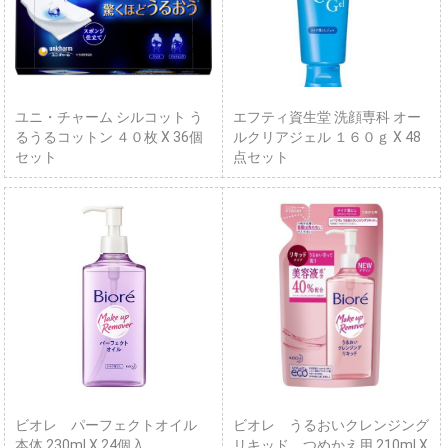
ユニ・チャーム シルコット う
エフティ資生堂 洗顔専科 オー
るうるコットン ４０枚 X 36個
ルクリアジェル １６０ｇ X 48
セット
点セット
ビオレ パーフェクトオイル
ビオレ うるおいクレンジング
本体 230ml X 24個入
リキッド つめかえ用 210ml X