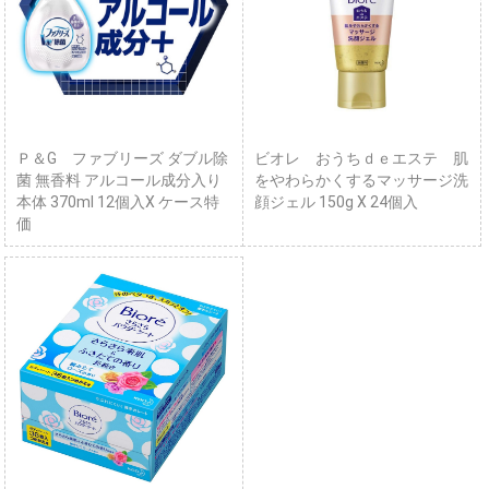
Ｐ＆G ファブリーズ ダブル除
ビオレ おうちｄｅエステ 肌
菌 無香料 アルコール成分入り
をやわらかくするマッサージ洗
本体 370ml 12個入X ケース特
顔ジェル 150g X 24個入
価