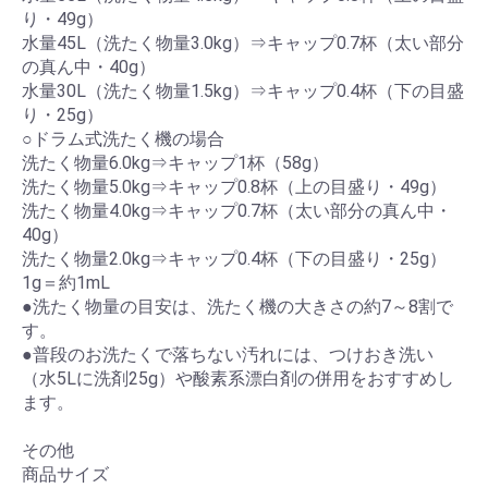
り・49g）
水量45L（洗たく物量3.0kg）⇒キャップ0.7杯（太い部分
の真ん中・40g）
水量30L（洗たく物量1.5kg）⇒キャップ0.4杯（下の目盛
り・25g）
○ドラム式洗たく機の場合
洗たく物量6.0kg⇒キャップ1杯（58g）
洗たく物量5.0kg⇒キャップ0.8杯（上の目盛り・49g）
洗たく物量4.0kg⇒キャップ0.7杯（太い部分の真ん中・
40g）
洗たく物量2.0kg⇒キャップ0.4杯（下の目盛り・25g）
1g＝約1mL
●洗たく物量の目安は、洗たく機の大きさの約7～8割で
す。
●普段のお洗たくで落ちない汚れには、つけおき洗い
（水5Lに洗剤25g）や酸素系漂白剤の併用をおすすめし
ます。
その他
商品サイズ