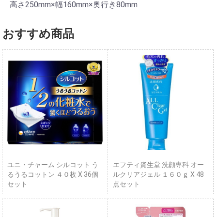
高さ250mm×幅160mm×奥行き80mm
おすすめ商品
ユニ・チャーム シルコット う
エフティ資生堂 洗顔専科 オー
るうるコットン ４０枚 X 36個
ルクリアジェル １６０ｇ X 48
セット
点セット