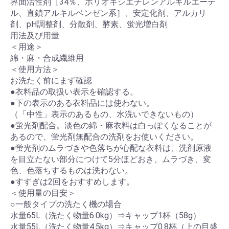
界面活性剤［34％、ポリオキシエチレンアルキルエーテ
ル、直鎖アルキルベンゼン系］、安定化剤、アルカリ
剤、pH調整剤、分散剤、酵素、蛍光増白剤
用法及び用量
＜用途＞
綿・麻・合成繊維用
＜使用方法＞
お洗たく前にまず確認
●衣料品の取扱い表示を確認する。
●下の表示のある衣料品には使わない。
（「中性」表示のあるもの、水洗いできないもの）
●蛍光剤配合。淡色の綿・麻衣料は白っぽくなることが
あるので、蛍光剤無配合の洗剤をお使いください。
●蛍光剤のムラづきや色落ちが心配な衣料は、洗剤原液
を目立たない部分につけて5分ほどおき、ムラづき、変
色、色落ちするものは洗わない。
●すすぎは2回をおすすめします。
＜使用量の目安＞
○一般タイプの洗たく機の場合
水量65L（洗たく物量6.0kg）⇒キャップ1杯（58g）
水量55L（洗たく物量4.5kg）⇒キャップ0.8杯（上の目盛