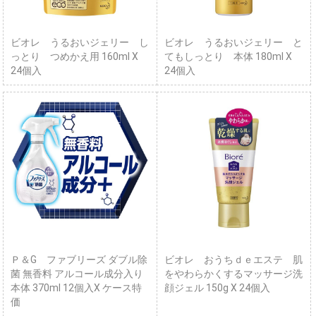
ビオレ うるおいジェリー し
ビオレ うるおいジェリー と
っとり つめかえ用 160ml X
てもしっとり 本体 180ml X
24個入
24個入
Ｐ＆G ファブリーズ ダブル除
ビオレ おうちｄｅエステ 肌
菌 無香料 アルコール成分入り
をやわらかくするマッサージ洗
本体 370ml 12個入X ケース特
顔ジェル 150g X 24個入
価