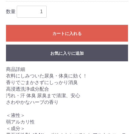
数量
カートに入れる
お気に入りに追加
商品詳細
衣料にしみついた尿臭・体臭に効く！
香りでごまかさずにしっかり消臭
高浸透洗浄成分配合
汚れ・汗 体臭 尿臭まで清潔、安心
さわやかなハーブの香り
＜液性＞
弱アルカリ性
＜成分＞