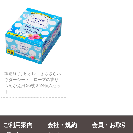
製造終了) ビオレ さらさらパ
ウダーシート ローズの香り
つめかえ用 36枚 X 24個入セッ
ト
ご利用案内
会社・規約
会員・お取引