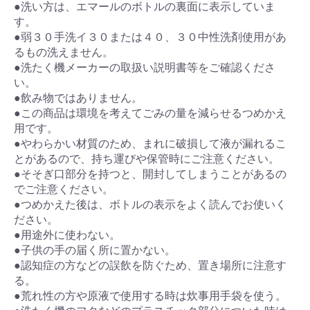
●洗い方は、エマールのボトルの裏面に表示していま
す。
●弱３０手洗イ３０または４０、３０中性洗剤使用があ
るもの洗えません。
●洗たく機メーカーの取扱い説明書等をご確認くださ
い。
●飲み物ではありません。
●この商品は環境を考えてごみの量を減らせるつめかえ
用です。
●やわらかい材質のため、まれに破損して液が漏れるこ
とがあるので、持ち運びや保管時にご注意ください。
●そそぎ口部分を持つと、開封してしまうことがあるの
でご注意ください。
●つめかえた後は、ボトルの表示をよく読んでお使いく
ださい。
●用途外に使わない。
●子供の手の届く所に置かない。
●認知症の方などの誤飲を防ぐため、置き場所に注意す
る。
●荒れ性の方や原液で使用する時は炊事用手袋を使う。