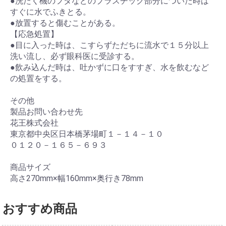
●洗たく機のフタなどのプラスチック部分についた時は
すぐに水でふきとる。
●放置すると傷むことがある。
【応急処置】
●目に入った時は、こすらずただちに流水で１５分以上
洗い流し、必ず眼科医に受診する。
●飲み込んだ時は、吐かずに口をすすぎ、水を飲むなど
の処置をする。
その他
製品お問い合わせ先
花王株式会社
東京都中央区日本橋茅場町１－１４－１０
０１２０－１６５－６９３
商品サイズ
高さ270mm×幅160mm×奥行き78mm
おすすめ商品