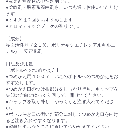
●蛍光剤無配合の中性洗剤です。
●柔軟剤・酸素系漂白剤も、いつも通りお使いいただけ
ます
●すすぎは２回をおすすめします
●アロマティックブーケの香りです。
【成分】
界面活性剤（２１％、ポリオキシエチレンアルキルエー
テル）、安定化剤
用法及び用量
【ボトルへのつめかえ方】
●つめかえ用４００ｍｌ比このボトルへのつめかえをお
すすめします。
●つめかえ口のつけ根部分をしっかり持ち、キャップを
矢印の方向にゆっくり回して、開けてください。
●キャップを取り外し、ゆっくりと注ぎ入れてくださ
い。
●ボトル注ぎ口の開いた部分に対してつめかえ口を向け
ると注ぎ入れやすくなります。
●容器は平らなところに置いてつめかえてください。