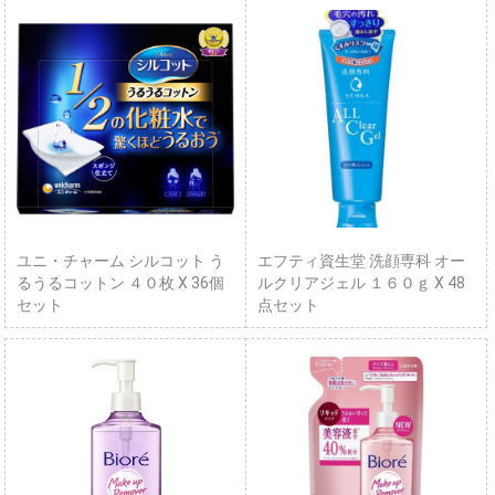
ユニ・チャーム シルコット う
エフティ資生堂 洗顔専科 オー
るうるコットン ４０枚 X 36個
ルクリアジェル １６０ｇ X 48
セット
点セット