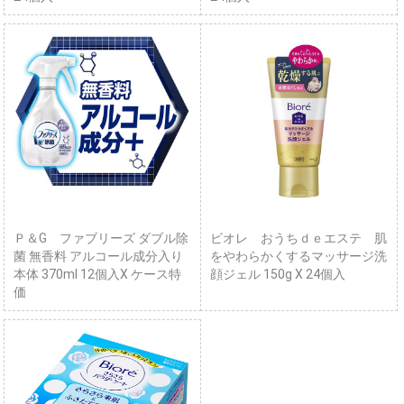
Ｐ＆G ファブリーズ ダブル除
ビオレ おうちｄｅエステ 肌
菌 無香料 アルコール成分入り
をやわらかくするマッサージ洗
本体 370ml 12個入X ケース特
顔ジェル 150g X 24個入
価