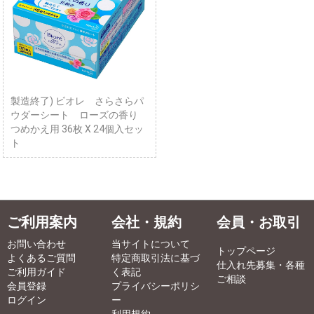
製造終了) ビオレ さらさらパ
ウダーシート ローズの香り
つめかえ用 36枚 X 24個入セッ
ト
ご利用案内
会社・規約
会員・お取引
お問い合わせ
当サイトについて
トップページ
よくあるご質問
特定商取引法に基づ
仕入れ先募集・各種
ご利用ガイド
く表記
ご相談
会員登録
プライバシーポリシ
ログイン
ー
利用規約