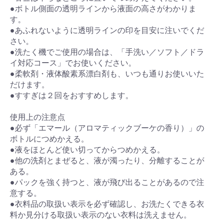
●ボトル側面の透明ラインから液面の高さがわかりま
す。
●あふれないように透明ラインの印を目安に注いでくだ
さい。
●洗たく機でご使用の場合は、「手洗い／ソフト／ドラ
イ対応コース」でお使いください。
●柔軟剤・液体酸素系漂白剤も、いつも通りお使いいた
だけます。
●すすぎは２回をおすすめします。
使用上の注意点
●必ず「エマール（アロマティックブーケの香り）」の
ボトルにつめかえる。
●液をほとんど使い切ってからつめかえる。
●他の洗剤とまぜると、液が濁ったり、分離することが
ある。
●パックを強く持つと、液が飛び出ることがあるので注
意する。
●衣料品の取扱い表示を必ず確認し、お洗たくできる衣
料か見分ける取扱い表示のない衣料は洗えません。