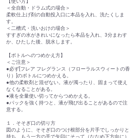
【使い方】
＜全自動・ドラム式の場合＞
柔軟仕上げ剤の自動投入口に本品を入れ、洗たくしま
す。
＜二槽式・洗いおけの場合＞
すすぎの水がきれいになったら本品を入れ、3分まわす
か、ひたした後、脱水します。
【ボトルへのつめかえ方】
＜ご注意＞
●必ず[フレア フレグランス（フローラルスウィートの香
り）]のボトルにつめかえる。
●他の柔軟剤と混ぜない。液が濁ったり、固まって使え
なくなることがある。
●液を全量使い切ってからつめかえる。
●パックを強く持つと、液が飛び出ることがあるので注
意する。
１．そそぎ口の切り方
図のように、そそぎ口のつけ根部分を片手でしっかりと
持ち、もう一方の手で矢印にそって（ななめ下方向に）