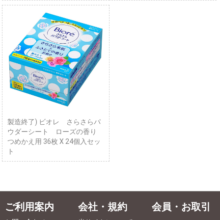
製造終了) ビオレ さらさらパ
ウダーシート ローズの香り
つめかえ用 36枚 X 24個入セッ
ト
ご利用案内
会社・規約
会員・お取引