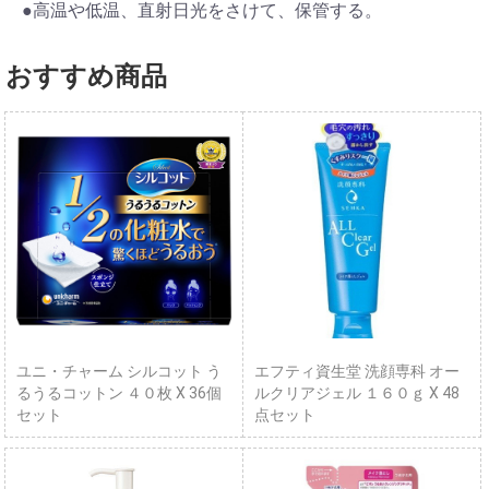
●高温や低温、直射日光をさけて、保管する。
おすすめ商品
ユニ・チャーム シルコット う
エフティ資生堂 洗顔専科 オー
るうるコットン ４０枚 X 36個
ルクリアジェル １６０ｇ X 48
セット
点セット