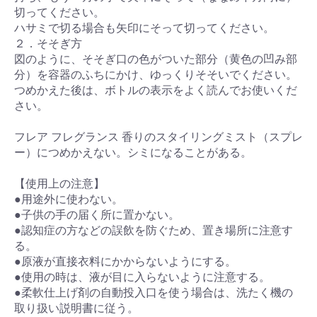
切ってください。
ハサミで切る場合も矢印にそって切ってください。
２．そそぎ方
図のように、そそぎ口の色がついた部分（黄色の凹み部
分）を容器のふちにかけ、ゆっくりそそいでください。
つめかえた後は、ボトルの表示をよく読んでお使いくだ
さい。
フレア フレグランス 香りのスタイリングミスト（スプレ
ー）につめかえない。シミになることがある。
【使用上の注意】
●用途外に使わない。
●子供の手の届く所に置かない。
●認知症の方などの誤飲を防ぐため、置き場所に注意す
る。
●原液が直接衣料にかからないようにする。
●使用の時は、液が目に入らないように注意する。
●柔軟仕上げ剤の自動投入口を使う場合は、洗たく機の
取り扱い説明書に従う。