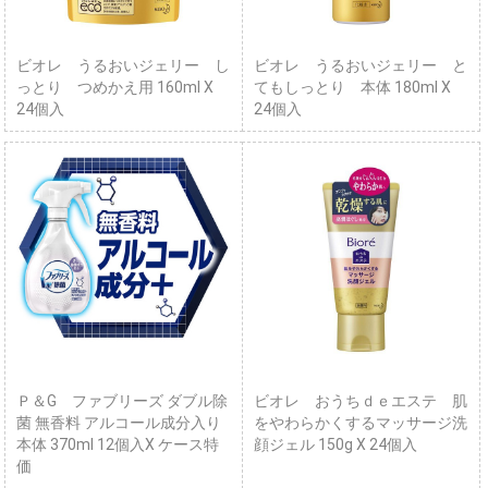
ビオレ うるおいジェリー し
ビオレ うるおいジェリー と
っとり つめかえ用 160ml X
てもしっとり 本体 180ml X
24個入
24個入
Ｐ＆G ファブリーズ ダブル除
ビオレ おうちｄｅエステ 肌
菌 無香料 アルコール成分入り
をやわらかくするマッサージ洗
本体 370ml 12個入X ケース特
顔ジェル 150g X 24個入
価