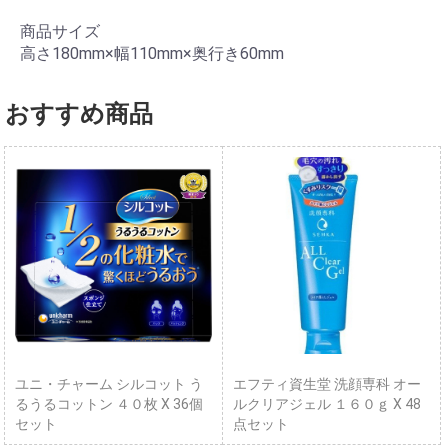
商品サイズ
高さ180mm×幅110mm×奥行き60mm
おすすめ商品
ユニ・チャーム シルコット う
エフティ資生堂 洗顔専科 オー
るうるコットン ４０枚 X 36個
ルクリアジェル １６０ｇ X 48
セット
点セット