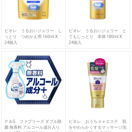
ビオレ うるおいジェリー し
ビオレ うるおいジェリー と
っとり つめかえ用 160ml X
てもしっとり 本体 180ml X
24個入
24個入
Ｐ＆G ファブリーズ ダブル除
ビオレ おうちｄｅエステ 肌
菌 無香料 アルコール成分入り
をやわらかくするマッサージ洗