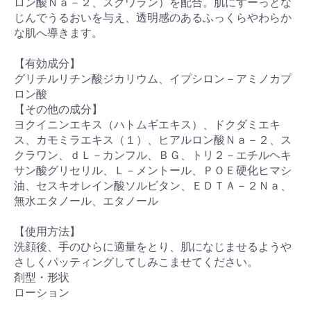
ロン酸Ｎａ－２、スクワラン）を配合。肌にすーっとな
じんでうるおいを与え、透明感のあるふっくらやわらか
な肌へ導きます。
【有効成分】
グリチルリチン酸ジカリウム、イプシロン－アミノカプ
ロン酸
【その他の成分】
ヨクイニンエキス（ハトムギエキス）、ドクダミエキ
ス、カモミラエキス（１）、ヒアルロン酸Ｎａ－２、ス
クラワン、ｄＬ－カンフル、ＢＧ、トリ２－エチルヘキ
サン酸グリセリル、Ｌ－メントール、ＰＯＥ硬化ヒマシ
油、セスキオレイン酸ソルビタン、ＥＤＴＡ－２Ｎａ、
無水エタノール、エタノール
【使用方法】
洗顔後、手のひらに適量をとり、肌になじませるようや
さしくパッティングしてしみこませてください。
剤型・形状
ローション