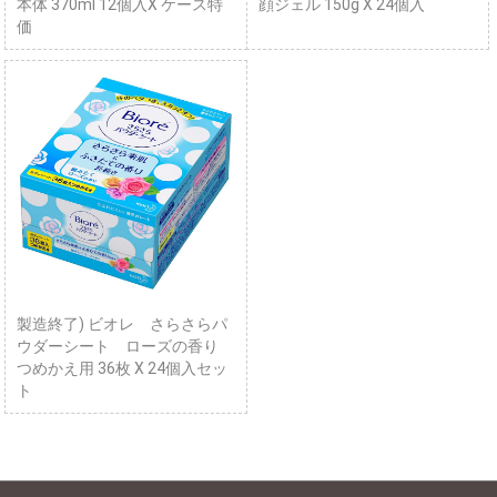
本体 370ml 12個入X ケース特
顔ジェル 150g X 24個入
価
製造終了) ビオレ さらさらパ
ウダーシート ローズの香り
つめかえ用 36枚 X 24個入セッ
ト