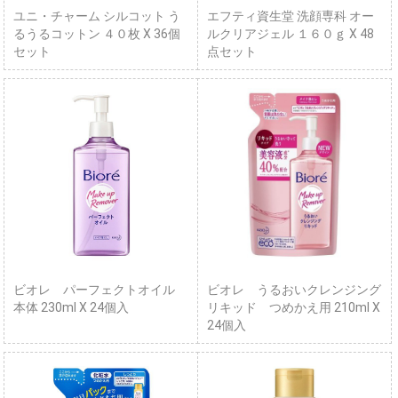
ユニ・チャーム シルコット う
エフティ資生堂 洗顔専科 オー
るうるコットン ４０枚 X 36個
ルクリアジェル １６０ｇ X 48
セット
点セット
ビオレ パーフェクトオイル
ビオレ うるおいクレンジング
本体 230ml X 24個入
リキッド つめかえ用 210ml X
24個入