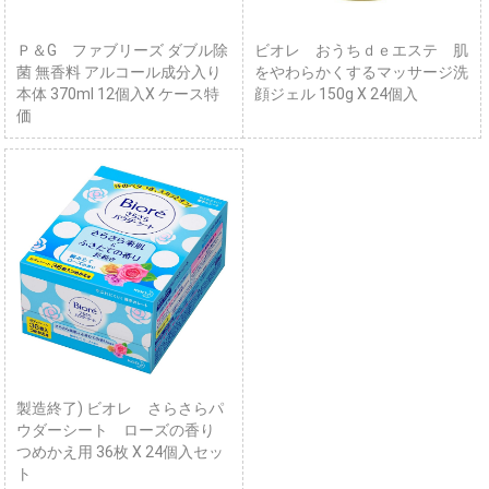
Ｐ＆G ファブリーズ ダブル除
ビオレ おうちｄｅエステ 肌
菌 無香料 アルコール成分入り
をやわらかくするマッサージ洗
本体 370ml 12個入X ケース特
顔ジェル 150g X 24個入
価
製造終了) ビオレ さらさらパ
ウダーシート ローズの香り
つめかえ用 36枚 X 24個入セッ
ト