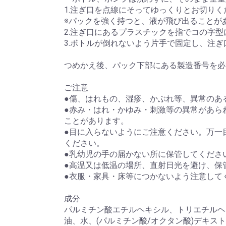
1.注ぎ口を点線にそってゆっくりとお切りく
※パックを強く持つと、液が飛び出ることが
2.注ぎ口にあるプラスチックを指でコの字
3.ボトルが倒れないよう片手で固定し、注
つめかえ後、パック下部にある製造番号を必
ご注意
●傷、はれもの、湿疹、かぶれ等、異常のあ
●赤み・はれ・かゆみ・刺激等の異常があら
ことがあります。
●目に入らないようにご注意ください。万一
ください。
●乳幼児の手の届かない所に保管してくださ
●高温又は低温の場所、直射日光を避け、保
●衣服・家具・床等につかないよう注意してく
成分
パルミチン酸エチルヘキシル、トリエチルヘキ
油、水、(パルミチン酸/オクタン酸)デキス