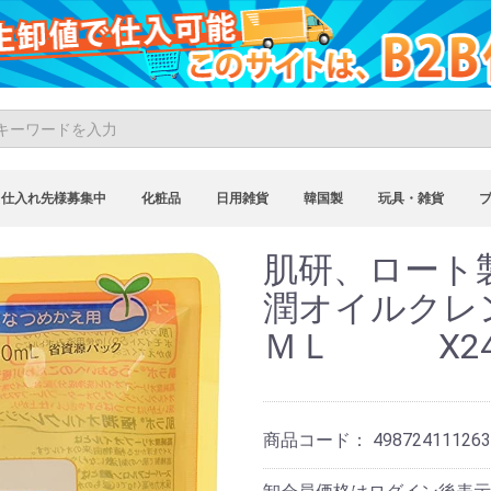
仕入れ先様募集中
化粧品
日用雑貨
韓国製
玩具・雑貨
肌研、ロート
潤オイルクレ
ＭＬ X2
商品コード：
498724111263