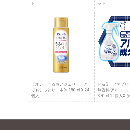
ト
ット
ビオレ うるおいジェリー と
Ｐ＆G ファブリ
てもしっとり 本体 180ml X 24
無香料 アルコー
個入
370ml 12個入X