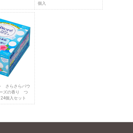
個入
レ さらさらパウ
ーズの香り つ
X 24個入セット