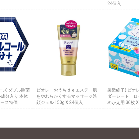
24個入
ーズ ダブル除菌
ビオレ おうちｄｅエステ 肌
製造終了) ビオ
ル成分入り 本体
をやわらかくするマッサージ洗
ダーシート ロ
 ケース特価
顔ジェル 150g X 24個入
めかえ用 36枚 