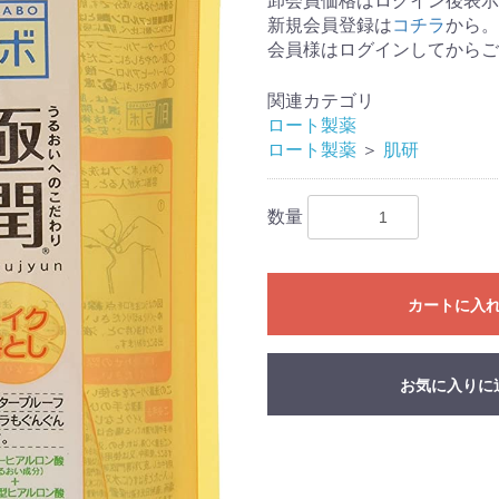
卸会員価格はログイン後表示
新規会員登録は
コチラ
から。
会員様はログインしてからご
関連カテゴリ
ロート製薬
ロート製薬
＞
肌研
数量
カートに入
お気に入りに