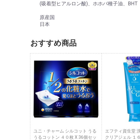
(吸着型ヒアルロン酸)、ホホバ種子油、BHT
原産国
日本
おすすめ商品
ユニ・チャーム シルコット うる
エフティ資生堂 
うるコットン ４０枚 X 36個セッ
クリアジェル １６