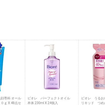
洗顔専科 オール
ビオレ パーフェクトオイル
ビオレ うるお
０ｇ X 48点セ
本体 230ml X 24個入
リキッド つめかえ