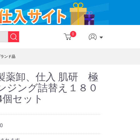
0
ブランド品
製薬卸、仕入 肌研 極
ンジング詰替え１８０
4個セット
0