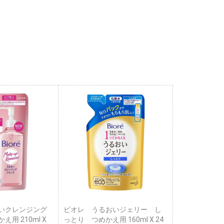
いクレンジング
ビオレ うるおいジェリー し
用 210ml X
っとり つめかえ用 160ml X 24