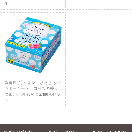
価
製造終了) ビオレ さらさらパ
ウダーシート ローズの香り
つめかえ用 36枚 X 24個入セッ
ト