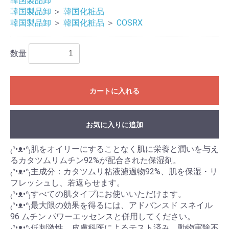
韓国製品卸
韓国製品卸
＞
韓国化粧品
韓国製品卸
＞
韓国化粧品
＞
COSRX
数量
カートに入れる
お気に入りに追加
₍ᐢ•ᴥ•ᐢ₎肌をオイリーにすることなく肌に栄養と潤いを与え
るカタツムリムチン92%が配合された保湿剤。
₍ᐢ•ᴥ•ᐢ₎主成分：カタツムリ粘液濾過物92%、肌を保湿・リ
フレッシュし、若返らせます。
₍ᐢ•ᴥ•ᐢ₎すべての肌タイプにお使いいただけます。
₍ᐢ•ᴥ•ᐢ₎最大限の効果を得るには、アドバンスド スネイル
96 ムチン パワーエッセンスと併用してください。
₍ᐢ•ᴥ•ᐢ₎低刺激性、皮膚科医によるテスト済み、動物実験不