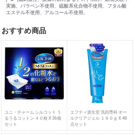
実施、パラベン不使用、硫酸系化合物不使用、フタル酸
エステル不使用、アルコール不使用。
おすすめ商品
ユニ・チャーム シルコット う
エフティ資生堂 洗顔専科 オー
るうるコットン ４０枚 X 36個
ルクリアジェル １６０ｇ X 48
セット
点セット