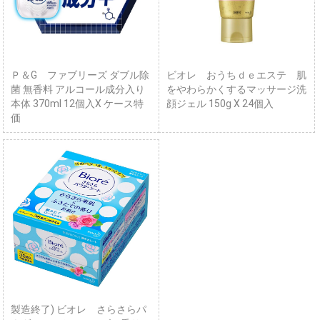
Ｐ＆G ファブリーズ ダブル除
ビオレ おうちｄｅエステ 肌
菌 無香料 アルコール成分入り
をやわらかくするマッサージ洗
本体 370ml 12個入X ケース特
顔ジェル 150g X 24個入
価
製造終了) ビオレ さらさらパ