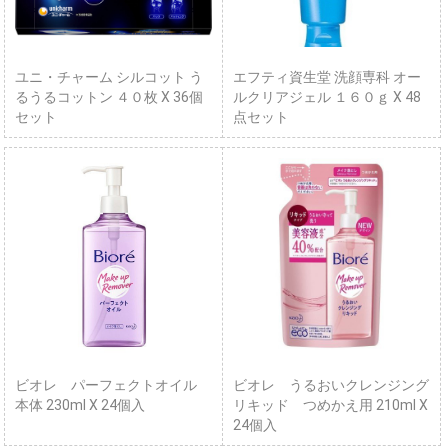
ユニ・チャーム シルコット う
エフティ資生堂 洗顔専科 オー
るうるコットン ４０枚 X 36個
ルクリアジェル １６０ｇ X 48
セット
点セット
ビオレ パーフェクトオイル
ビオレ うるおいクレンジング
本体 230ml X 24個入
リキッド つめかえ用 210ml X
24個入