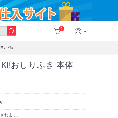
0
ブランド品
NKI!おしりふき 本体
9
されます。