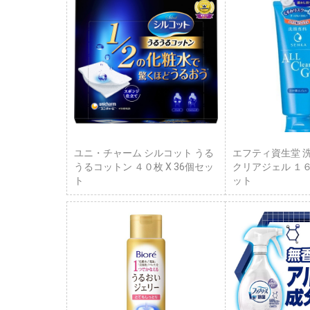
ユニ・チャーム シルコット うる
エフティ資生堂 
うるコットン ４０枚 X 36個セッ
クリアジェル １６
ト
ット