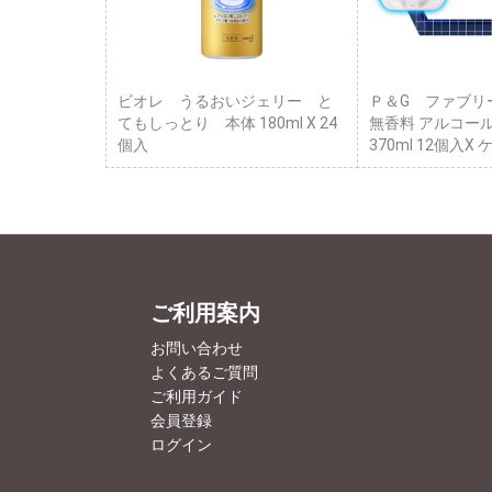
ビオレ うるおいジェリー と
Ｐ＆G ファブリ
てもしっとり 本体 180ml X 24
無香料 アルコー
個入
370ml 12個入X
ご利用案内
お問い合わせ
よくあるご質問
ご利用ガイド
会員登録
ログイン