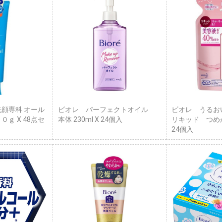
洗顔専科 オール
ビオレ パーフェクトオイル
ビオレ うるお
０ｇ X 48点セ
本体 230ml X 24個入
リキッド つめかえ
24個入