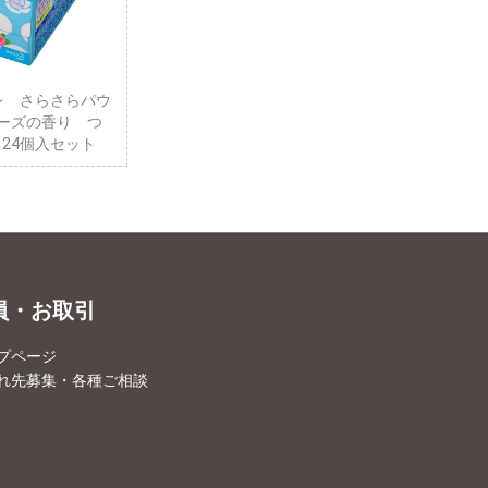
レ さらさらパウ
ーズの香り つ
X 24個入セット
員・お取引
プページ
れ先募集・各種ご相談