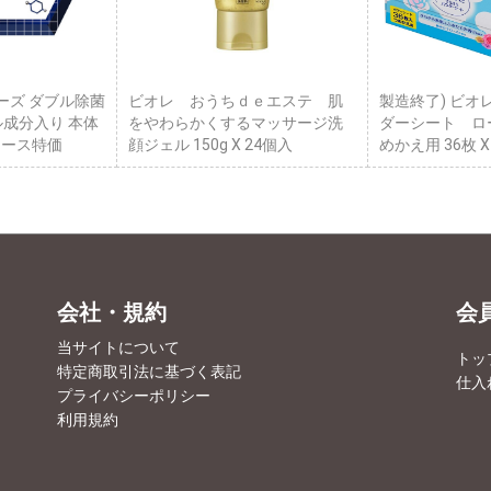
ーズ ダブル除菌
ビオレ おうちｄｅエステ 肌
製造終了) ビオ
ル成分入り 本体
をやわらかくするマッサージ洗
ダーシート ロ
 ケース特価
顔ジェル 150g X 24個入
めかえ用 36枚 
会社・規約
会
当サイトについて
トッ
特定商取引法に基づく表記
仕入
プライバシーポリシー
利用規約