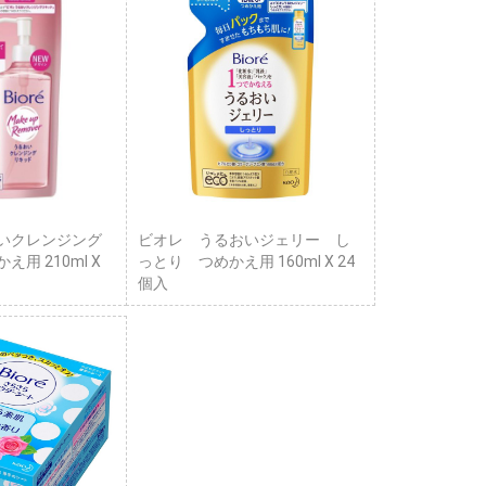
いクレンジング
ビオレ うるおいジェリー し
用 210ml X
っとり つめかえ用 160ml X 24
個入