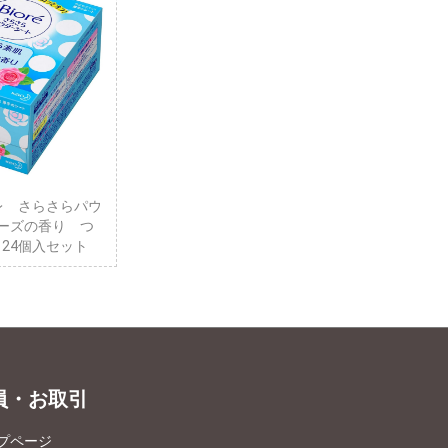
レ さらさらパウ
ーズの香り つ
X 24個入セット
員・お取引
プページ