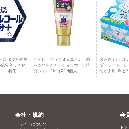
ーズ ダブル除菌
ビオレ おうちｄｅエステ 肌
製造終了) ビオ
ル成分入り 本体
をやわらかくするマッサージ洗
ダーシート ロ
 ケース特価
顔ジェル 150g X 24個入
めかえ用 36枚 
会社・規約
会
当サイトについて
トッ