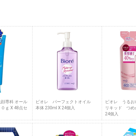
洗顔専科 オール
ビオレ パーフェクトオイル
ビオレ うるお
０ｇ X 48点セ
本体 230ml X 24個入
リキッド つめかえ
24個入