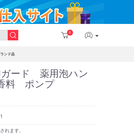
0
ブランド品
卸ガード 薬用泡ハン
香料 ポンプ
1
されます。