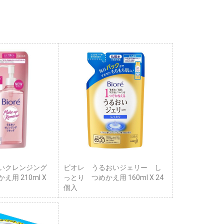
いクレンジング
ビオレ うるおいジェリー し
用 210ml X
っとり つめかえ用 160ml X 24
個入