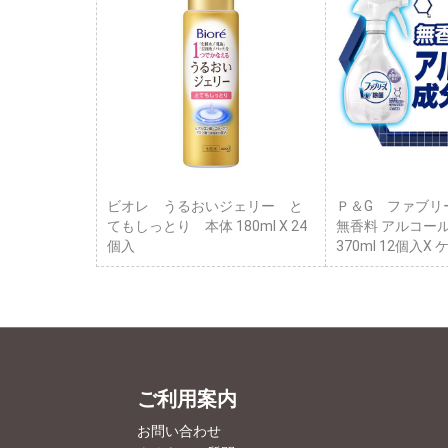
ビオレ うるおいジェリー と
Ｐ＆G ファブリ
てもしっとり 本体 180ml X 24
無香料 アルコー
個入
370ml 12個入X
ご利用案内
お問い合わせ