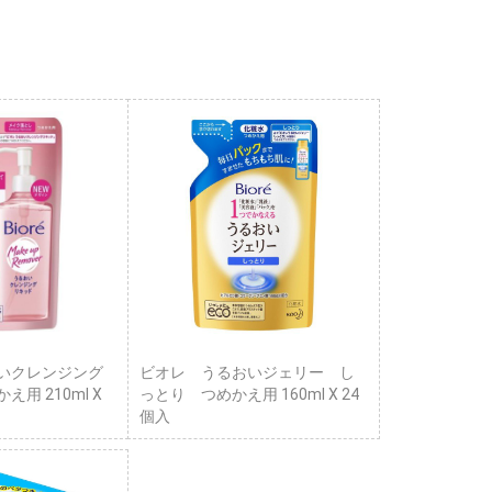
いクレンジング
ビオレ うるおいジェリー し
用 210ml X
っとり つめかえ用 160ml X 24
個入