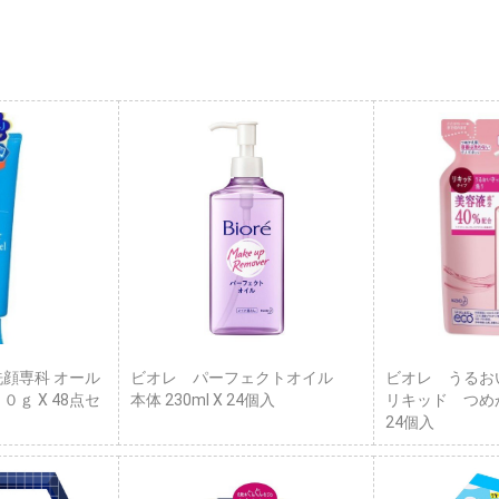
洗顔専科 オール
ビオレ パーフェクトオイル
ビオレ うるお
０ｇ X 48点セ
本体 230ml X 24個入
リキッド つめかえ
24個入