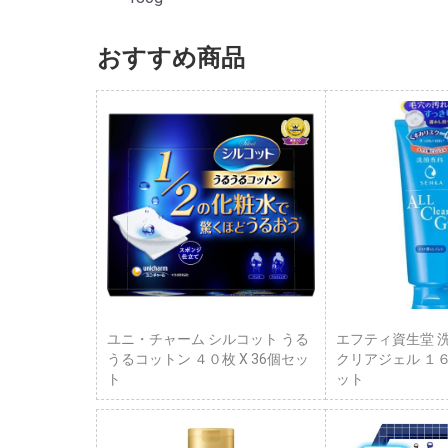
おすすめ商品
ユニ・チャーム シルコット うる
エフティ資生堂 
うるコットン ４０枚 X 36個セッ
クリアジェル １６
ト
ット