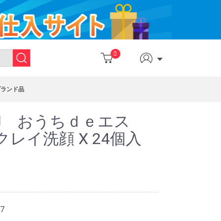
0
ブランド品
卸 おうちｄｅエス
レイ洗顔 X 24個入
7