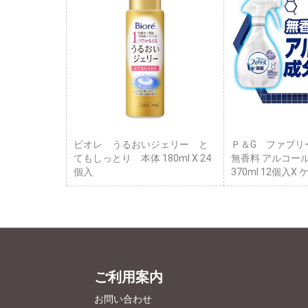
ビオレ うるおいジェリー と
Ｐ＆G ファブリ
てもしっとり 本体 180ml X 24
無香料 アルコー
個入
370ml 12個入X
ご利用案内
お問い合わせ