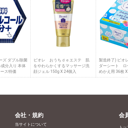
ーズ ダブル除菌
ビオレ おうちｄｅエステ 肌
製造終了) ビオ
ル成分入り 本体
をやわらかくするマッサージ洗
ダーシート ロ
 ケース特価
顔ジェル 150g X 24個入
めかえ用 36枚 
会社・規約
会
当サイトについて
トッ