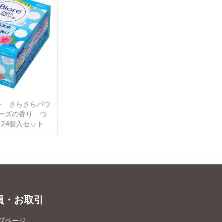
レ さらさらパウ
ーズの香り つ
X 24個入セット
員・お取引
プページ