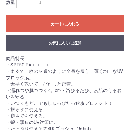
数量
カートに入れる
お気に入りに追加
商品特長
・SPF50 PA＋＋＋＋
・まるで一枚の皮膚のように全身を覆う、薄く均一なUV
ブロック膜。
・素早く乾いて、ぴたっと密着。
・濡れつや肌つづく<。br>・浴びるたび、素肌のうるお
いを守る。
・いつでもどこでもしゅっぴたっ速攻プロテクト！
・振らずに使える。
・逆さでも使える。
・髪・頭皮のUV対策に。
・たっぷり使える約400プッシュ（60ml）