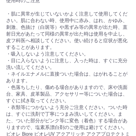
使用時のご注意
・肌に異常が生じていないかよく注意して使用してくだ
さい。肌に合わない時、使用中に赤み、はれ、かゆみ、
刺激、色抜け（白斑等）や黒ずみ等の異常が出た時、直
射日光があたって同様の異常が出た時は使用を中止し、
皮フ科医へ相談してください。使い続けると症状が悪化
することがあります。
・吸入しないよう注意してください。
・目に入らないように注意し、入った時は、すぐに充分
洗い流してください。
・ネイルエナメルに直接ついた場合は、はがれることが
あります。
・色落ちしたり、傷める場合がありますので、床や洗面
台、家具、皮革製品、アクセサリー等についた場合は、
すぐに拭き取ってください。
・衣類等につかないよう充分ご注意ください。ついた時
は、すぐに洗剤で丁寧につまみ洗いしてください。ま
た、ついた部分がピンク等に変色（着色）する場合があ
りますので、塩素系漂白剤のご使用は避けてください。
ビオレ Biore ビオレUV アクアリッチ アクアプロテクトミ