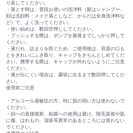
り直してください。
・落とす時は、普段お使いの洗浄料（髪はシャンプー、
顔は洗顔料・メイク落としなど、からだは全身洗浄料な
ど）で、よく洗ってください。
・使い始めは、数回空押ししてください。
・プッシュする際は、ポンプを最後までしっかり押して
ください。
・液だれ、詰まりを防ぐため、ご使用後は、容器の口も
とをきれいにふき取り、キャップをきちんとしめてくだ
さい。携帯する際は、キャップが外れないようにご注意
ください。
・液が出にくい場合は、霧状に出るまで数回押してくだ
さい。
使用前ご注意
・アルコール過敏症の方、特に肌の弱い方は使わないで
ください。
・顔への直接噴射、粘膜への使用は避け、除毛直後や肌
に傷、はれもの、湿疹等異常のあるところには使わない
でください。