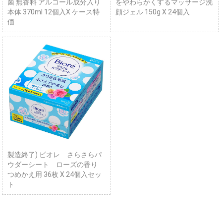
菌 無香料 アルコール成分入り
をやわらかくするマッサージ洗
本体 370ml 12個入X ケース特
顔ジェル 150g X 24個入
価
製造終了) ビオレ さらさらパ
ウダーシート ローズの香り
つめかえ用 36枚 X 24個入セッ
ト