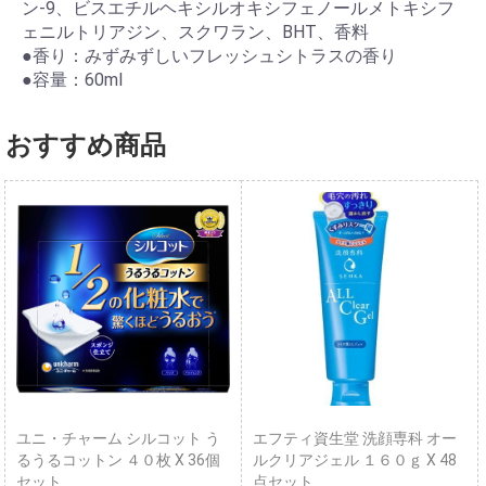
ン-9、ビスエチルヘキシルオキシフェノールメトキシフ
ェニルトリアジン、スクワラン、BHT、香料
●香り：みずみずしいフレッシュシトラスの香り
●容量：60ml
おすすめ商品
ユニ・チャーム シルコット う
エフティ資生堂 洗顔専科 オー
るうるコットン ４０枚 X 36個
ルクリアジェル １６０ｇ X 48
セット
点セット