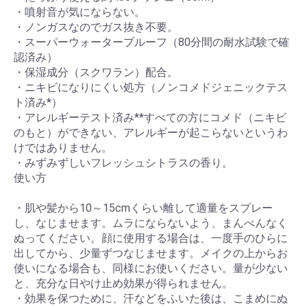
・噴射音が気にならない。
・ノンガスなのでガス抜き不要。
・スーパーウォータープルーフ（80分間の耐水試験で確
認済み）
・保湿成分（スクワラン）配合。
・ニキビになりにくい処方（ノンコメドジェニックテス
ト済み*）
・アレルギーテスト済み**すべての方にコメド（ニキビ
のもと）ができない、アレルギーが起こらないというわ
けではありません。
・みずみずしいフレッシュシトラスの香り。
使い方
・肌や髪から10～15cmくらい離して適量をスプレー
し、なじませます。ムラにならないよう、まんべんなく
ぬってください。顔に使用する場合は、一度手のひらに
出してから、少量ずつなじませます。メイクの上からお
使いになる場合も、同様にお使いください。量が少ない
と、充分な日やけ止め効果が得られません。
・効果を保つために、汗などをふいた後は、こまめにぬ