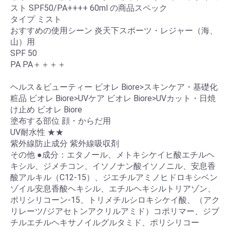
スト SPF50/PA++++ 60ml の商品スペック
タイプ ミスト
おすすめの使用シーン 炎天下スポーツ・レジャー（海、
山）用
SPF 50
PA PA＋＋＋＋
ヘルス＆ビューティー ビオレ Biore>スキンケア・基礎化
粧品 ビオレ Biore>UVケア ビオレ Biore>UVカット・日焼
け止め ビオレ Biore
塗布する部位 顔・からだ用
UV耐水性 ★★
紫外線防止成分 紫外線吸収剤
その他 ●成分：エタノール、メトキシケイヒ酸エチルヘ
キシル、ジメチコン、イソノナン酸イソノニル、安息香
酸アルキル（C12-15）、ジエチルアミノヒドロキシベン
ゾイル安息香酸ヘキシル、エチルヘキシルトリアゾン、
ポリシリコーン-15、トリメチルシロキシケイ酸、（アク
リレーツ/ジアセトンアクリルアミド）コポリマー、ジブ
チルエチルヘキサノイルグルタミド、ポリシリコー