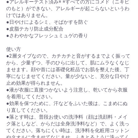
●アレルギーテスト済み※ ※すべての方にコメド（ニキビ
のもと）ができない、アレルギーが起こらないというわ
けではありません。
●日やけによるシミ、そばかすを防ぐ
●皮脂テカリ防止成分配合
●さわやかなフレッシュミュゲの香り
使い方
●2層タイプなので、カチカチと音がするまでよく振って
から、少量ずつ、手のひらに出して、肌にムラなくなじ
ませます。顔や首には基礎化粧品でお肌を整えた後、丁
寧になじませてください。量が少ないと、充分な日やけ
止め効果が得られません。
●液が衣服に直接つかないよう注意し、乾いてから衣服
を着用してください。
●効果を保つために、汗などをふいた後は、こまめにぬ
り直してください。
●落とす時は、普段お使いの洗浄料（顔は洗顔料・メイ
ク落としなど、からだは全身洗浄料など）で、よく洗っ
てください。落ちにくい時は、洗浄料を化粧用コットン
やタオルに含ませてなじませ、ふきとるように洗ってく