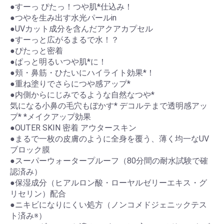
●すーっ ぴたっ！つや肌*仕込み！
●つやを生み出す水光パールin
●UVカット成分を含んだアクアカプセル
●すーっと広がるまるで水！？
●ぴたっと密着
●ぱっと明るいつや肌*に！
●頬・鼻筋・ひたいにハイライト効果*！
●重ね塗りでさらにつや感アップ*
●内側からにじみでるような自然なつや*
気になる小鼻の毛穴もぼかす* デコルテまで透明感アッ
プ* *メイクアップ効果
●OUTER SKIN 密着 アウタースキン
●まるで一枚の皮膚のように全身を覆う、薄く均一なUV
ブロック膜
●スーパーウォータープルーフ（80分間の耐水試験で確
認済み）
●保湿成分（ヒアルロン酸・ローヤルゼリーエキス・グ
リセリン）配合
●ニキビになりにくい処方（ノンコメドジェニックテス
ト済み※）