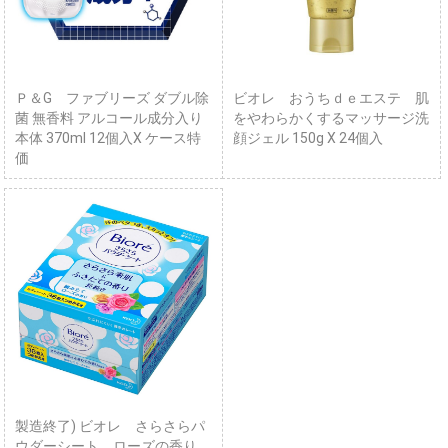
Ｐ＆G ファブリーズ ダブル除
ビオレ おうちｄｅエステ 肌
菌 無香料 アルコール成分入り
をやわらかくするマッサージ洗
本体 370ml 12個入X ケース特
顔ジェル 150g X 24個入
価
製造終了) ビオレ さらさらパ
ウダーシート ローズの香り