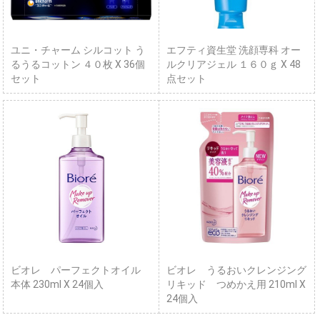
ユニ・チャーム シルコット う
エフティ資生堂 洗顔専科 オー
るうるコットン ４０枚 X 36個
ルクリアジェル １６０ｇ X 48
セット
点セット
ビオレ パーフェクトオイル
ビオレ うるおいクレンジング
本体 230ml X 24個入
リキッド つめかえ用 210ml X
24個入