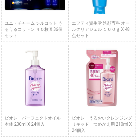
ユニ・チャーム シルコット う
エフティ資生堂 洗顔専科 オー
るうるコットン ４０枚 X 36個
ルクリアジェル １６０ｇ X 48
セット
点セット
ビオレ パーフェクトオイル
ビオレ うるおいクレンジング
本体 230ml X 24個入
リキッド つめかえ用 210ml X
24個入