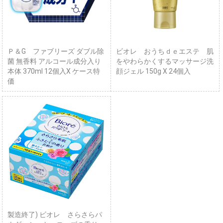
Ｐ＆G ファブリーズ ダブル除
ビオレ おうちｄｅエステ 肌
菌 無香料 アルコール成分入り
をやわらかくするマッサージ洗
本体 370ml 12個入X ケース特
顔ジェル 150g X 24個入
価
製造終了) ビオレ さらさらパ